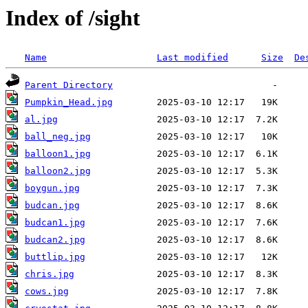
Index of /sight
Name
Last modified
Size
De
Parent Directory
Pumpkin_Head.jpg
al.jpg
ball_neg.jpg
balloon1.jpg
balloon2.jpg
boygun.jpg
budcan.jpg
budcan1.jpg
budcan2.jpg
buttlip.jpg
chris.jpg
cows.jpg