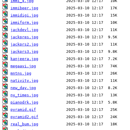
immi_4.jpg
immibeer.jpg
immidigi.jpg
immiform.jpg
jackdevl.jpg
jackpres.jpg
jackprs2.jpg
jackprs3.jpg
kanjeera.jpg
megaavi.jpg
mntns.jpg
nativity.jpg
new_day.jpg
ny_times.jpg
pianodrk.jpg
pyramid.gif
pyramid2.gif
real_bum.jpg