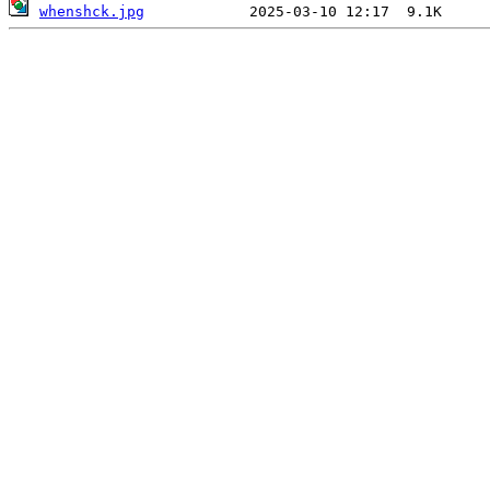
whenshck.jpg