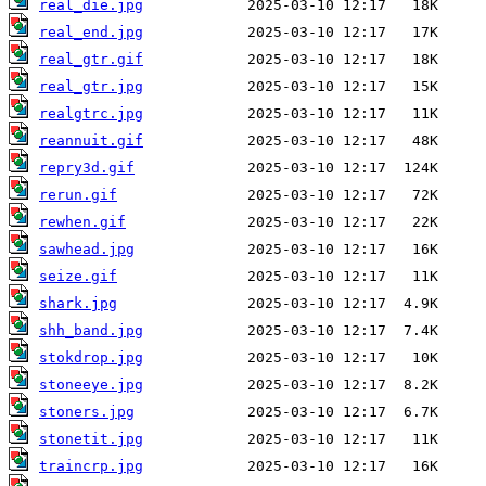
real_die.jpg
real_end.jpg
real_gtr.gif
real_gtr.jpg
realgtrc.jpg
reannuit.gif
repry3d.gif
rerun.gif
rewhen.gif
sawhead.jpg
seize.gif
shark.jpg
shh_band.jpg
stokdrop.jpg
stoneeye.jpg
stoners.jpg
stonetit.jpg
traincrp.jpg