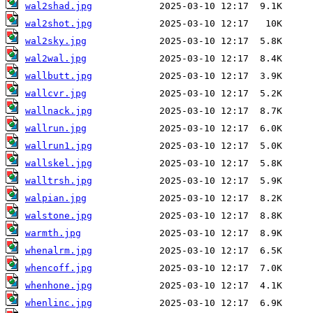
wal2shad.jpg
wal2shot.jpg
wal2sky.jpg
wal2wal.jpg
wallbutt.jpg
wallcvr.jpg
wallnack.jpg
wallrun.jpg
wallrun1.jpg
wallskel.jpg
walltrsh.jpg
walpian.jpg
walstone.jpg
warmth.jpg
whenalrm.jpg
whencoff.jpg
whenhone.jpg
whenlinc.jpg